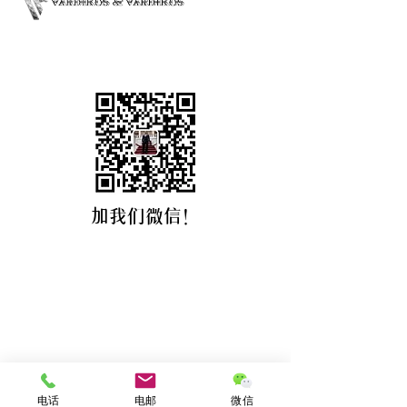
加我们微信！
4 Koumpari Street, 10674 Athens, Greece
www.vardikos.org | info@vardikos.com
+30 210 361 1505
|
+30 210 362 7889
|
+30 693 722 8888
|
+30 693 248 8888
©2022 by VARDIKOS & VARDIKOS
电话
电邮
微信