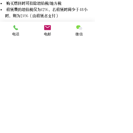
购买燃料时可扣除增值税/地方税
租赁费的增值税仅为12%，若租赁时间少于48小
时，则为24%（由租赁者支付）
电话
电邮
微信
悬挂希腊国旗的商业游艇可由已知的法律实体，如
EPE（有限公司）、Societe Anonyme或最近引入
的希腊公司NEPA（Maritime Companies for
Pleasure Yachts）所拥有或运营。根据最新规
定，NEPAs 为拥有、管理或经营游艇的 "单一用途
的工具"。所有的有限公司都可转换为NEPA，但相
反却不行。所有的希腊公司都可由其他欧盟公司或
个人（或最多49%的非欧盟公司）拥有，并必须持
有希腊税务登记号码，并指定一名希腊人作为注希
腊的法律代表，以处理税务、港口或其他部门的事
务。
4 Koumpari Street, 10674 Athens, Greece
www.vardikos.org | info@vardikos.com
+30 210 361 1505
|
+30 210 362 7889
|
+30 693 722 8888
|
+30 693 248 8888