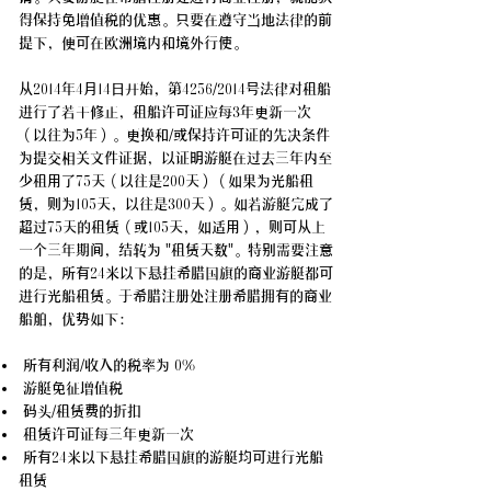
得保持免增值税的优惠。只要在遵守当地法律的前
提下，便可在欧洲境内和境外行使。
从2014年4月14日开始，第4256/2014号法律对租船
进行了若干修正，租船许可证应每3年更新一次
（以往为5年）。更换和/或保持许可证的先决条件
为提交相关文件证据，以证明游艇在过去三年内至
少租用了75天（以往是200天）（如果为光船租
赁，则为105天，以往是300天）。如若游艇完成了
超过75天的租赁（或105天，如适用），则可从上
一个三年期间，结转为 "租赁天数"。特别需要注意
的是，所有24米以下悬挂希腊国旗的商业游艇都可
进行光船租赁。于希腊注册处注册希腊拥有的商业
船舶，优势如下：
所有利润/收入的税率为 0%
游艇免征增值税
码头/租赁费的折扣
租赁许可证每三年更新一次
所有24米以下悬挂希腊国旗的游艇均可进行光船
租赁