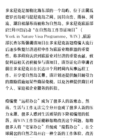
多米尼克是加勒比海东部的一个岛屿，位于法属瓜
德罗普岛和马提尼克岛之间。因其山峦、雨林、河
流、湖泊和瀑布而被称为自然岛。多米尼克旅游部
於2月19日启动“在自然岛工作签证项目”（
Work in Nature Visa Programme
，
WIN）,旅游
部长查尔斯强调该项目在多米尼克新冠疫情大流行
后逐步恢复经济进程中作为旅游业助推器的重要
性，称多政府认识到旅游业对经济的重要贡献，敦
促利益相关者积极参与该项目。该签证允许申请者
前往多米尼克并在长达18个月时间内从事远程工
作，并享受自然岛美景。该计划还提供颇具吸引力
的激励措施如某些商品免税，以及各种提供商针对
个人、家庭和企业服务的折扣。
疫情使“远程办公”成为了很多人的新常态。然
而，生活与工作无法完全分开也成了很多人新的压
力来源，很多人感到生活质量的下降和情绪的低
落。而WIN工作签证能够帮助改善这个问题，帮助
很多人将“宅家办公”升级成“度假办公”，在全
球闻名的自然之岛开启一种全新的工作体验，改善