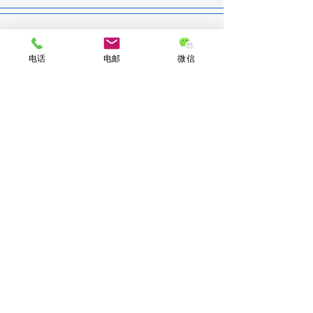
电话
电邮
微信
申请永久居留
申请驾照
申请政府养老金