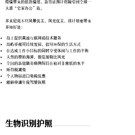
疫情带来的低落情绪。新签证预计将吸引到全球一
大波“宅家办公”族。
多米尼克不只风景优美，风光优美，该计划更带来
多项好处：
岛上提供高速互联网和技术服务
岛屿重视可持续发展，倡导环保的生活方式
在达成工作小目标的同时享受休闲与工作的平衡
天然的原始海滩，饱览加勒比风光
全国的新冠肺炎病例保持在相对非常低的水平
所得税减免
个人物品进口免税优惠
能够申请年度驾驶执照
生物识别护照